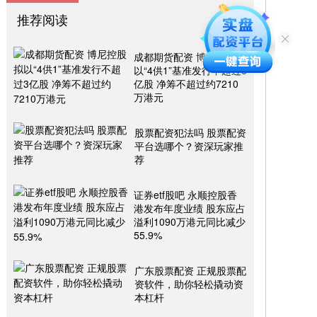
推荐阅读
成都期货配资 博尼控股拟
以“4供1”基准发行不超过3
亿股 净筹不超过约7210
万港元
股票配资犯法吗 股票配资
平台选哪个？资深玩家推
荐
证券etf股吧 永顺控股香
港发布年度业绩 股东应占
溢利1090万港元同比减少
55.9%
广东股票配资 正规股票配
资软件，助你轻松撬动资
本杠杆