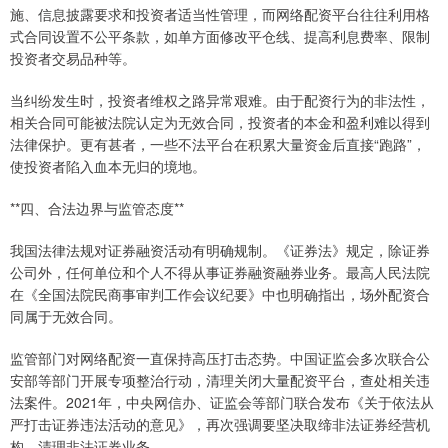
施、信息披露要求和投资者适当性管理，而网络配资平台往往利用格
式合同设置不公平条款，如单方面修改平仓线、提高利息费率、限制
投资者交易品种等。
当纠纷发生时，投资者维权之路异常艰难。由于配资行为的非法性，
相关合同可能被法院认定为无效合同，投资者的本金和盈利难以得到
法律保护。更有甚者，一些不法平台在积累大量资金后直接“跑路”，
使投资者陷入血本无归的境地。
**四、合法边界与监管态度**
我国法律法规对证券融资活动有明确规制。《证券法》规定，除证券
公司外，任何单位和个人不得从事证券融资融券业务。最高人民法院
在《全国法院民商事审判工作会议纪要》中也明确指出，场外配资合
同属于无效合同。
监管部门对网络配资一直保持高压打击态势。中国证监会多次联合公
安部等部门开展专项整治行动，清理关闭大量配资平台，查处相关违
法案件。2021年，中央网信办、证监会等部门联合发布《关于依法从
严打击证券违法活动的意见》，再次强调要坚决取缔非法证券经营机
构，清理非法证券业务。