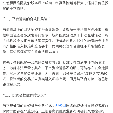
性使得网络配资炒股本质上成为一种高风险赌博行为，违背了价值投
资的基本原则。
**二、平台运营的合规性风险**
当前市场上的网络配资平台鱼龙混杂，多数游走于法律灰色地带。根
据中国证监会多次发布的警示，场外配资活动属于非法金融活动，相
关机构和个人将被依法追究责任。正规金融机构提供的融资融券业务
有严格的准入标准和监管要求，而网络配资平台往往不具备相应资
质，其运营模式存在多重法律风险：
首先，多数配资平台未经金融监管部门批准，擅自从事证券融资业
务，涉嫌非法经营；其次，平台资金运作不透明，可能存在资金池操
作、挪用客户资金等违法行为；再者，部分平台采用“虚拟盘”交易模
式，投资者的交易并未真实进入证券市场，而是与平台对赌，这已涉
嫌诈骗犯罪。
**三、投资者权益保障缺失**
与正规券商的融资融券业务相比，
配资网
网络配资炒股在投资者权益
保障方面存在严重缺陷。正规券商的融资业务有明确的风险控制措