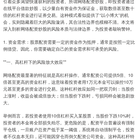
引着众多渴望快速获利的投资者。所谓网络配资炒股，即投资者通过
在线平台借款炒股，以少量自有资金作为保证金，获取数倍甚至数十
倍的杠杆资金进行证券交易。这种模式看似提供了“以小博大”的机
会，实则隐藏着巨大的风险漩涡，其合法性边界也模糊不清。本文将
深入剖析网络配资炒股的风险本质与法律边界，为投资者敲响警钟。
1. 资金需求：股票配资需要一定的资金作为抵押，通常是按照一定比
例借贷。因此，你需要确定自己的资金需求和可承受的风险。
**一、高杠杆下的风险放大效应**
网络配资最显著的特征就是高杠杆操作。通常配资公司提供5倍、10
倍甚至更高的资金杠杆，这意味着投资者用1万元本金可以操控10万
元甚至更多的资金进行交易。这种杠杆效应如同一把双刃剑：当股价
上涨时，收益会被成倍放大；但当股价下跌时，亏损同样会被急剧放
大。
举例而言，若投资者使用10倍杠杆买入某股票，当股价下跌10%时，
投资者的本金将全部损失殆尽。更危险的是，配资平台普遍设有强制
平仓线，一旦账户总资产低于某一阈值，系统将自动强制平仓，投资
者不仅血本无归，还可能因穿仓而倒欠配资公司资金。这种高杠杆特